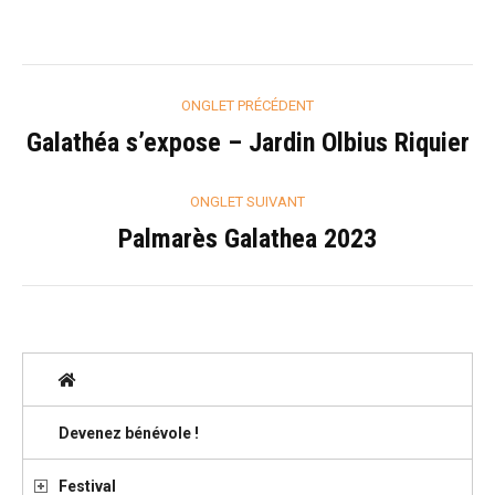
Navigation
ONGLET PRÉCÉDENT
de
Galathéa s’expose – Jardin Olbius Riquier
Onglet
précédent
commentaire
ONGLET SUIVANT
Palmarès Galathea 2023
Onglet
suivant
Devenez bénévole !
Festival