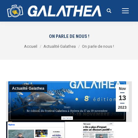
Search:
ON PARLE DE NOUS !
Vous êtes ici :
Accueil
Actualité Galathea
On parle de nous !
Actualité Galathea
Nov
13
2023