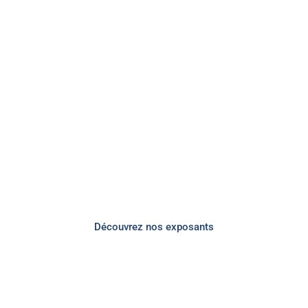
Professionnels,
institutionnels,
associatifs,
artistes et bien
d’autres…
Découvrez nos exposants